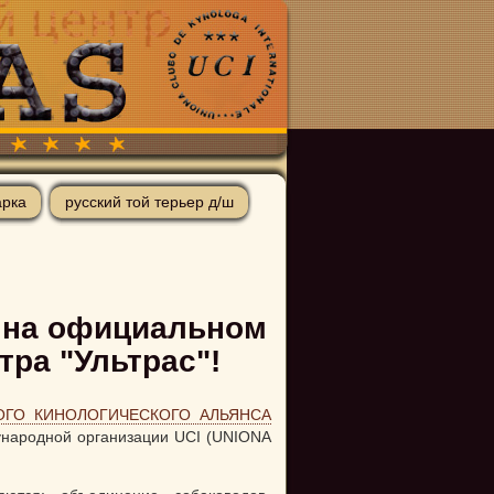
арка
русский той терьер д/ш
 на официальном
тра "Ультрас"!
ОГО КИНОЛОГИЧЕСКОГО АЛЬЯНСА
ународной организации UCI (UNIONA