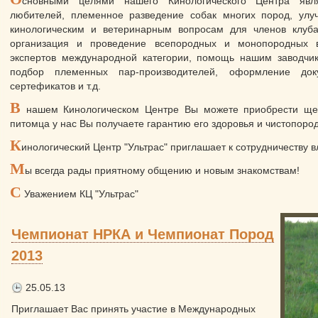
сновными целями нашего Кинологического Центра явля
любителей, племенное разведение собак многих пород, улуч
кинологическим и ветеринарным вопросам для членов клуб
организация и проведение всепородных и монопородных 
экспертов международной категории, помощь нашим заводчи
подбор племенных пар-производителей, оформление доку
сертефикатов и т.д.
В
нашем Кинологическом Центре Вы можете приобрести щен
питомца у нас Вы получаете гарантию его здоровья и чистопоро
К
инологический Центр "Ультрас" приглашает к сотрудничеству 
М
ы всегда рады приятному общению и новым знакомствам!
С
Уважением КЦ "Ультрас"
Чемпионат НРКА и Чемпионат Пород
2013
25.05.13
Приглашает Вас принять участие в Международных