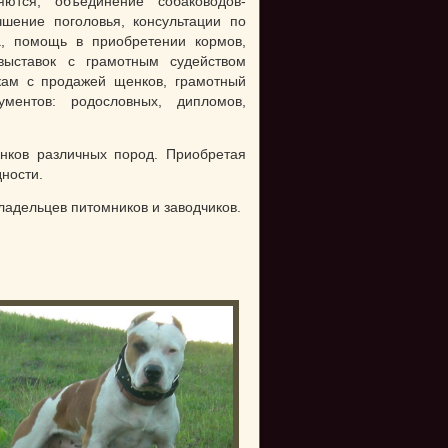
ются; объединение собаководов-
шение поголовья, консультации по
а, помощь в приобретении кормов,
выставок с грамотным судейством
кам с продажей щенков, грамотный
ментов: родословных, дипломов,
ков различных пород. Приобретая
дности.
владельцев питомников и заводчиков.